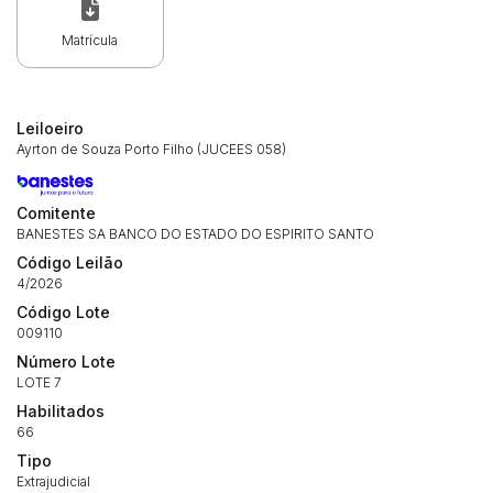
Habilite-se para efetuar lances ou
Histórico de Propostas
propostas
Matrícula
Envie sua Proposta
(Art. 895, CPC)
Data
Usuário
Valor
14/04/2025 18:43:11
TIAGOFELIPE
R$ 1,00
Leiloeiro
Clique aqui para fazer login
14/04/2025 18:43:11
TIAGOFELIPE
R$ 1,00
Ayrton de Souza Porto Filho (JUCEES 058)
14/04/2025 18:43:11
TIAGOFELIPE
R$ 1,00
Comitente
BANESTES SA BANCO DO ESTADO DO ESPIRITO SANTO
Código Leilão
4/2026
Código Lote
009110
Número Lote
LOTE 7
Habilitados
66
Tipo
Extrajudicial