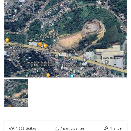
1.332
visitas
1
participantes
1
lance