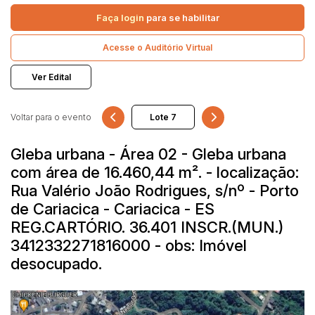
Terreno
Faça login
para se habilitar
Pesquisar
Acesse o Auditório Virtual
Ver Edital
Voltar para o evento
Gleba urbana - Área 02 - Gleba urbana
com área de 16.460,44 m². - localização:
Rua Valério João Rodrigues, s/nº - Porto
de Cariacica - Cariacica - ES
REG.CARTÓRIO. 36.401 INSCR.(MUN.)
3412332271816000 - obs: Imóvel
desocupado.