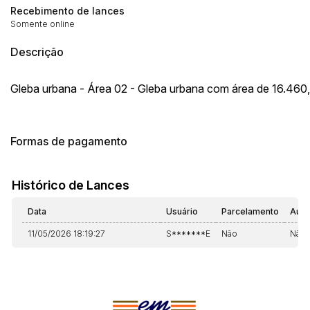
Recebimento de lances
Somente online
Descrição
Gleba urbana - Área 02 - Gleba urbana com área de 16.46
Formas de pagamento
Histórico de Lances
Data
Usuário
Parcelamento
Auto
11/05/2026 18:19:27
S*******E
Não
Não