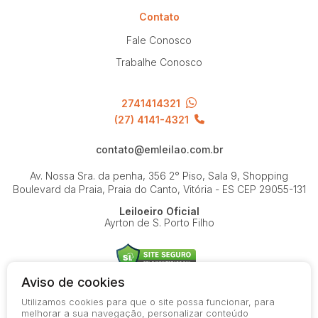
Contato
Fale Conosco
Trabalhe Conosco
2741414321
(27) 4141-4321
contato@emleilao.com.br
Av. Nossa Sra. da penha, 356 2° Piso, Sala 9, Shopping
Boulevard da Praia, Praia do Canto, Vitória - ES
CEP 29055-131
Leiloeiro Oficial
Ayrton de S. Porto Filho
Aviso de cookies
Utilizamos cookies para que o site possa funcionar, para
© 2026-present - Todos os direitos reservados
melhorar a sua navegação, personalizar conteúdo