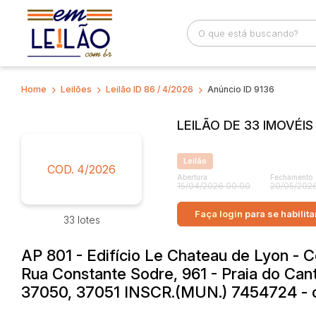
Home
Leilões
Leilão ID 86 / 4/2026
Anúncio ID 9136
Busca por palavra-chave
Categoria
LEILÃO DE 33 IMOVÉI
Bairro
Comitente
Leilão
COD. 4/2026
Abertura
Fechamento
15/04/2026 00:00
20/05/2026
Faça login
para se habilita
33 lotes
AP 801 - Edifício Le Chateau de Lyon - C
Rua Constante Sodre, 961 - Praia do Can
37050, 37051 INSCR.(MUN.) 7454724 - o