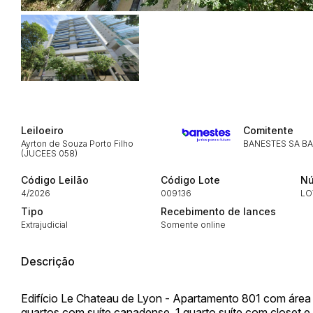
Envie sua Proposta
Leiloeiro
Comitente
Ayrton de Souza Porto Filho
BANESTES SA B
(JUCEES 058)
Código Leilão
Código Lote
Nú
4/2026
009136
LO
Tipo
Recebimento de lances
Extrajudicial
Somente online
Descrição
Edifício Le Chateau de Lyon - Apartamento 801 com área pr
quartos com suíte canadense, 1 quarto suíte com closet e