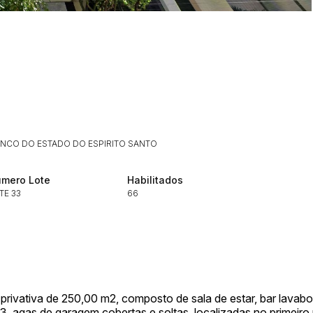
Histórico de Propostas
(Art. 895,
Data
Usuário
Clique aqui para fazer login
14/04/2025 18:43:11
TIAGOFELIPE
14/04/2025 18:43:11
TIAGOFELIPE
ANCO DO ESTADO DO ESPIRITO SANTO
14/04/2025 18:43:11
TIAGOFELIPE
mero Lote
Habilitados
TE 33
66
ivativa de 250,00 m2, composto de sala de estar, bar lavabo, b
 3 agas de garagem cobertas e soltas, localizadas no primeir