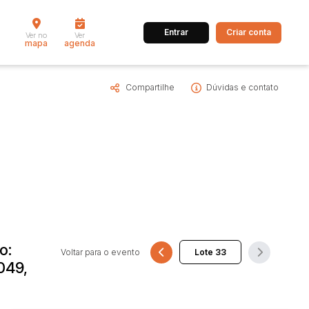
Entrar
Criar conta
Ver no
Ver
mapa
agenda
Compartilhe
Dúvidas e contato
dos
Cidade
 de valor
até
R$
Pesquisar
o:
Voltar para o evento
049,