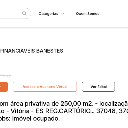
Categorias
Quem Somos
Imóveis
Home
Subcategoria
Esta
Apartamento
Eventos
Casa
S FINANCIAVEIS BANESTES
Comercial
Fale Conosco
Gleba
Faixa
Imovel rural
Sala
Judiciais
Extrajudiciais
R$
Terreno
 10:00
r
Acesse o Auditório Virtual
Ver Edital
om área privativa de 250,00 m2. - localizaçã
to - Vitória - ES REG.CARTÓRIO... 37048, 37
bs: Imóvel ocupado.