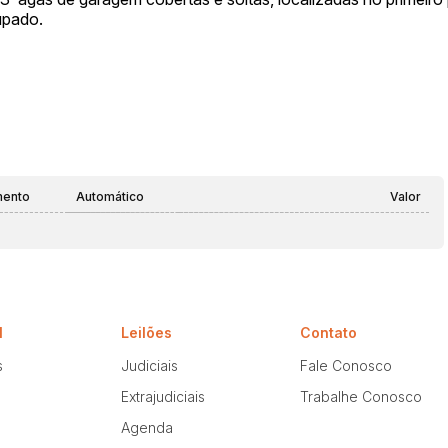
upado.
mento
Automático
Valor
l
Leilões
Contato
s
Judiciais
Fale Conosco
Extrajudiciais
Trabalhe Conosco
Agenda