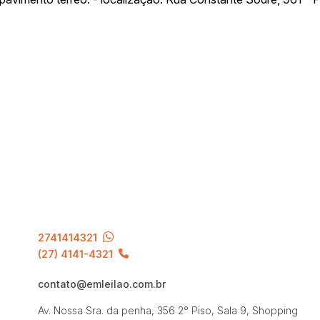
2741414321
(27) 4141-4321
contato@emleilao.com.br
Av. Nossa Sra. da penha, 356 2° Piso, Sala 9, Shopping