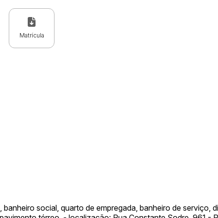
Matrícula
 CPC)
Consulte a Lei aqui
Valor
R$ 1,00
R$ 1,00
R$ 1,00
anheiro social, quarto de empregada, banheiro de serviço, dis
o pavimento térreo. - localização: Rua Constante Sodre, 961 