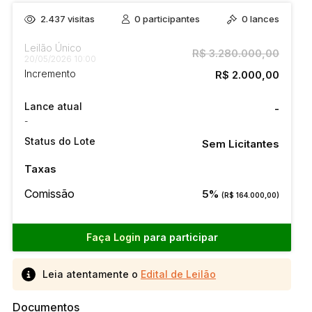
2.437
visitas
0
participantes
0
lances
Leilão Único
R$ 3.280.000,00
20/05/2026 10:00
Incremento
R$ 2.000,00
Lance atual
-
-
Status do Lote
Sem Licitantes
Taxas
Comissão
5%
(R$ 164.000,00)
Faça Login
para participar
Leia atentamente o
Edital de Leilão
Documentos