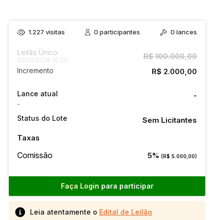
1.227
visitas
0
participantes
0
lances
Leilão Único
R$ 100.000,00
20/05/2026 10:00
Incremento
R$ 2.000,00
Lance atual
-
-
Status do Lote
Sem Licitantes
Taxas
Comissão
5%
(R$ 5.000,00)
Faça Login
para participar
Leia atentamente o
Edital de Leilão