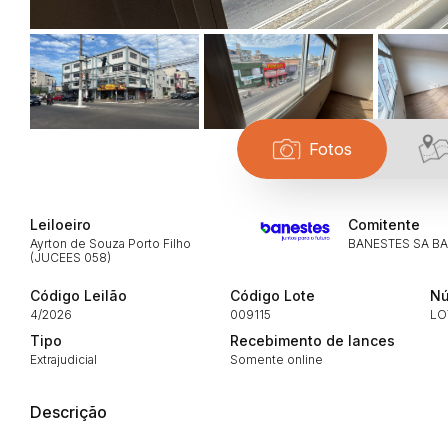
Habilite-se para efetu
Fotos
Leiloeiro
Comitente
Ayrton de Souza Porto Filho
BANESTES SA B
(JUCEES 058)
Código Leilão
Código Lote
Nú
4/2026
009115
LO
Envie sua Proposta
Tipo
Recebimento de lances
Extrajudicial
Somente online
Descrição