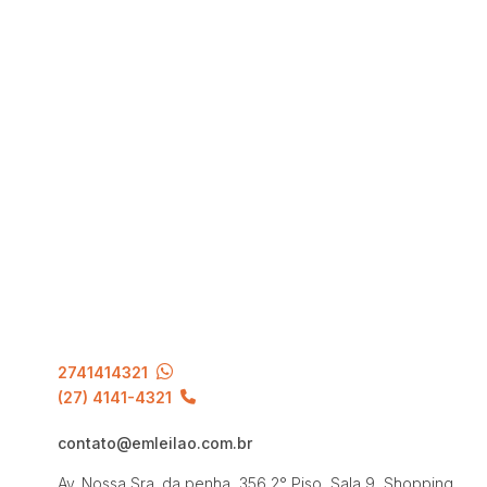
2741414321
(27) 4141-4321
contato@emleilao.com.br
Av. Nossa Sra. da penha, 356 2° Piso, Sala 9, Shopping