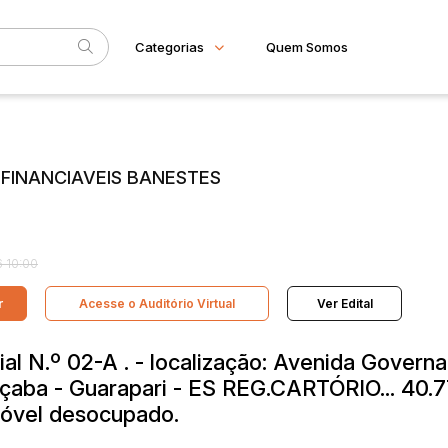
Categorias
Quem Somos
Imóveis
Home
Subcategoria
Esta
Apartamento
Eventos
Casa
S FINANCIAVEIS BANESTES
Comercial
Fale Conosco
Gleba
Faixa
Imovel rural
Sala
Judiciais
Extrajudiciais
R$
Terreno
 10:00
r
Acesse o Auditório Virtual
Ver Edital
al N.º 02-A . - localização: Avenida Govern
çaba - Guarapari - ES REG.CARTÓRIO... 40.7
óvel desocupado.