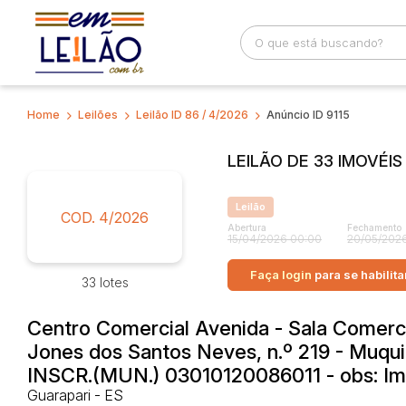
Home
Leilões
Leilão ID 86 / 4/2026
Anúncio ID 9115
Busca por palavra-chave
Categoria
LEILÃO DE 33 IMOVÉI
Bairro
Comitente
Leilão
COD. 4/2026
Abertura
Fechamento
15/04/2026 00:00
20/05/2026
Faça login
para se habilita
33 lotes
Centro Comercial Avenida - Sala Comerci
Jones dos Santos Neves, n.º 219 - Muqui
INSCR.(MUN.) 03010120086011 - obs: Im
Guarapari - ES