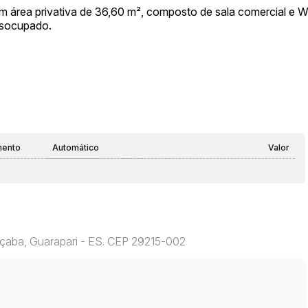
om área privativa de 36,60 m², composto de sala comercial e
esocupado.
mento
Automático
Valor
çaba, Guarapari - ES. CEP 29215-002