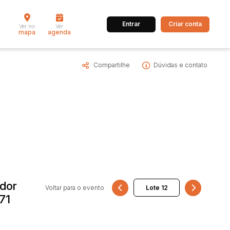
Entrar
Criar conta
Ver no
Ver
mapa
agenda
Compartilhe
Dúvidas e contato
dos
Cidade
 de valor
até
R$
Pesquisar
ador
Voltar para o evento
71