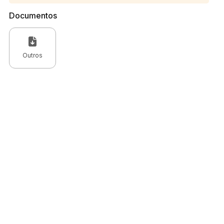
Documentos
Outros
 CPC)
Consulte a Lei aqui
Valor
R$ 1,00
R$ 1,00
R$ 1,00