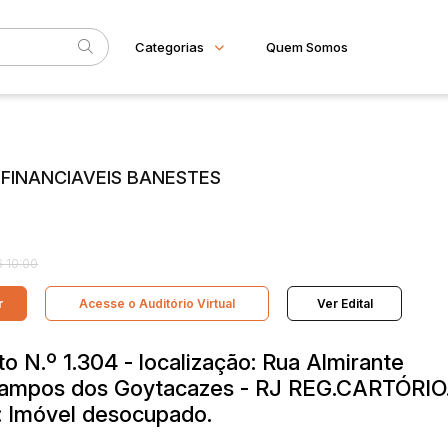
Categorias
Quem Somos
Imóveis
Home
Subcategoria
Esta
Apartamento
Eventos
Casa
S FINANCIAVEIS BANESTES
Comercial
Fale Conosco
Gleba
Faixa
Imovel rural
Sala
Judiciais
Extrajudiciais
R$
Terreno
 10:00
r
Acesse o Auditório Virtual
Ver Edital
 N.º 1.304 - localização: Rua Almirante
 Campos dos Goytacazes - RJ REG.CARTÓRIO
 Imóvel desocupado.