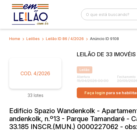
Home
Leilões
Leilão ID 86 / 4/2026
Anúncio ID 9108
Busca por palavra-chave
Categoria
LEILÃO DE 33 IMOVÉI
Bairro
Comitente
Leilão
COD. 4/2026
Abertura
Fechamento
15/04/2026 00:00
20/05/2026
Faça login
para se habilita
33 lotes
Edifício Spazio Wandenkolk - Apartamento
andenkolk, n.º13 - Parque Tamandaré -
33.185 INSCR.(MUN.) 0000227062 - obs: