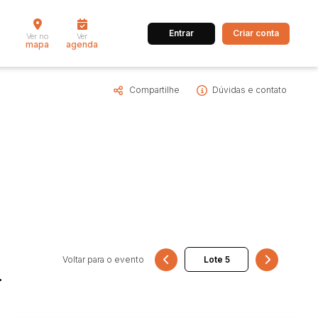
Entrar
Criar conta
Ver no
Ver
mapa
agenda
Compartilhe
Dúvidas e contato
dos
Cidade
 de valor
até
R$
Pesquisar
Voltar para o evento
.