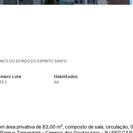
Histórico de Propostas
(Art. 895,
Data
Usuário
Clique aqui para fazer login
14/04/2025 18:43:11
TIAGOFELIPE
14/04/2025 18:43:11
TIAGOFELIPE
ANCO DO ESTADO DO ESPIRITO SANTO
14/04/2025 18:43:11
TIAGOFELIPE
mero Lote
Habilitados
TE 5
66
 área privativa de 83,00 m², composto de sala, circulação, 03 
.º13 - Parque Tamandaré - Campos dos Goytacazes - RJ REG.