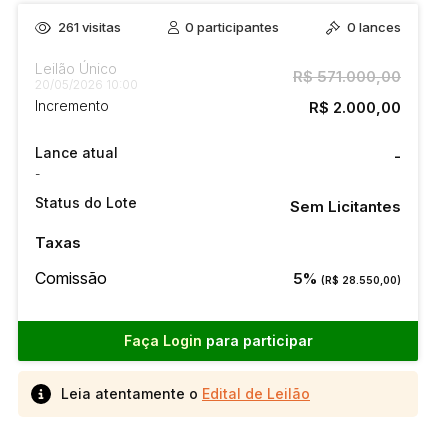
261
visitas
0
participantes
0
lances
Leilão Único
R$ 571.000,00
20/05/2026 10:00
Incremento
R$ 2.000,00
Lance atual
-
-
Status do Lote
Sem Licitantes
Taxas
Comissão
5%
(R$ 28.550,00)
Faça Login
para participar
Leia atentamente o
Edital de Leilão