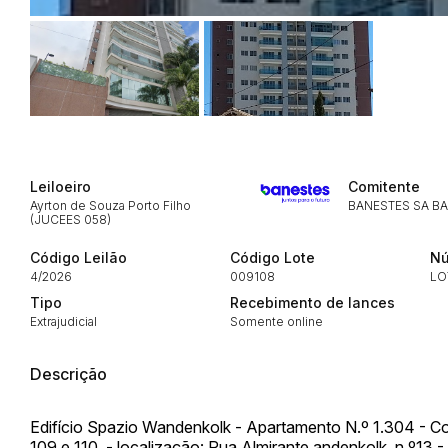
Envie sua Proposta
Leiloeiro
Comitente
Ayrton de Souza Porto Filho
BANESTES SA B
(JUCEES 058)
Código Leilão
Código Lote
Nú
4/2026
009108
LO
Tipo
Recebimento de lances
Extrajudicial
Somente online
Descrição
Edifício Spazio Wandenkolk - Apartamento N.º 1.304 - Com
109 e 110. - localização: Rua Almirante andenkolk, n