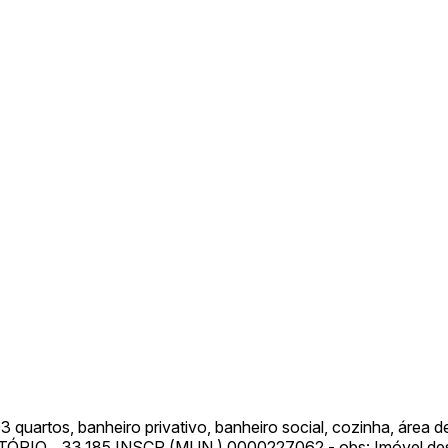
 CPC)
Consulte a Lei aqui
Valor
R$ 1,00
R$ 1,00
R$ 1,00
quartos, banheiro privativo, banheiro social, cozinha, área d
CARTÓRIO. 33.185 INSCR.(MUN.) 0000227062 - obs: Imóvel d